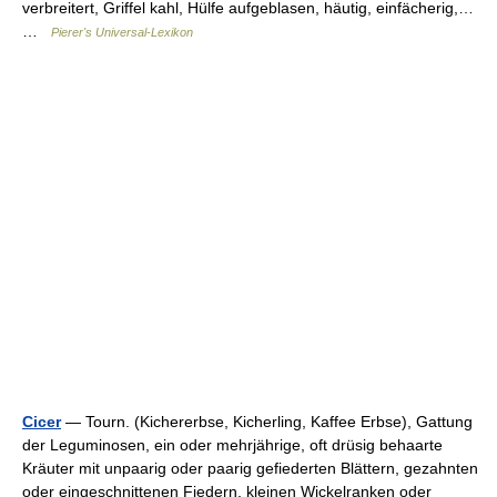
verbreitert, Griffel kahl, Hülfe aufgeblasen, häutig, einfächerig,…
…
Pierer's Universal-Lexikon
Cicer
— Tourn. (Kichererbse, Kicherling, Kaffee Erbse), Gattung
der Leguminosen, ein oder mehrjährige, oft drüsig behaarte
Kräuter mit unpaarig oder paarig gefiederten Blättern, gezahnten
oder eingeschnittenen Fiedern, kleinen Wickelranken oder