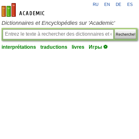
RU
EN
DE
ES
fr-academic.com
Dictionnaires et Encyclopédies sur 'Academic'
Recherche!
interprétations
traductions
livres
Игры ⚽