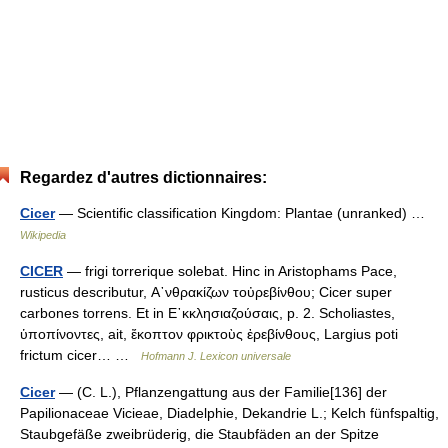
Regardez d'autres dictionnaires:
Cicer
— Scientific classification Kingdom: Plantae (unranked) …
Wikipedia
CICER
— frigi torrerique solebat. Hinc in Aristophams Pace,
rusticus descributur, Α᾿νθρακίζων τοὐρεβίνθου; Cicer super
carbones torrens. Et in Ε᾿κκλησιαζούσαις, p. 2. Scholiastes,
ὑποπίνοντες, ait, ἔκοπτον φρικτοὺς ἐρεβίνθους, Largius poti
frictum cicer… …
Hofmann J. Lexicon universale
Cicer
— (C. L.), Pflanzengattung aus der Familie[136] der
Papilionaceae Vicieae, Diadelphie, Dekandrie L.; Kelch fünfspaltig,
Staubgefäße zweibrüderig, die Staubfäden an der Spitze