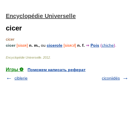
Encyclopédie Universelle
cicer
cicer
cicer
[sisɛʀ]
n. m.,
ou
cicerole
[sisʀɔl]
n. f.
⇒
Pois
(
chiche
).
Encyclopédie Universelle
.
2012
.
Игры ⚽
Поможем написать реферат
ciblerie
ciconiidés