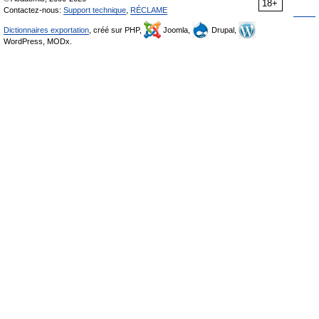
18+
Contactez-nous:
Support technique
,
RÉCLAME
Dictionnaires exportation
, créé sur PHP,
Joomla,
Drupal,
WordPress, MODx.