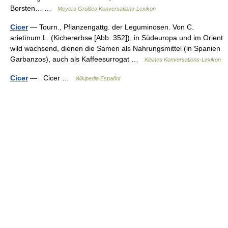
Borsten… …
Meyers Großes Konversations-Lexikon
Cicer
— Tourn., Pflanzengattg. der Leguminosen. Von C.
arietīnum L. (Kichererbse [Abb. 352]), in Südeuropa und im Orient
wild wachsend, dienen die Samen als Nahrungsmittel (in Spanien
Garbanzos), auch als Kaffeesurrogat …
Kleines Konversations-Lexikon
Cicer
— Cicer …
Wikipedia Español