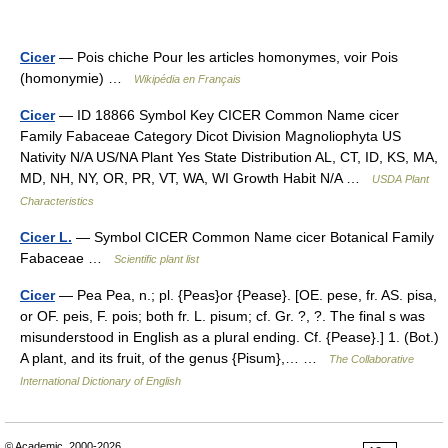
Cicer
— Pois chiche Pour les articles homonymes, voir Pois
(homonymie) …
Wikipédia en Français
Cicer
— ID 18866 Symbol Key CICER Common Name cicer
Family Fabaceae Category Dicot Division Magnoliophyta US
Nativity N/A US/NA Plant Yes State Distribution AL, CT, ID, KS, MA,
MD, NH, NY, OR, PR, VT, WA, WI Growth Habit N/A …
USDA Plant
Characteristics
Cicer L.
— Symbol CICER Common Name cicer Botanical Family
Fabaceae …
Scientific plant list
Cicer
— Pea Pea, n.; pl. {Peas}or {Pease}. [OE. pese, fr. AS. pisa,
or OF. peis, F. pois; both fr. L. pisum; cf. Gr. ?, ?. The final s was
misunderstood in English as a plural ending. Cf. {Pease}.] 1. (Bot.)
A plant, and its fruit, of the genus {Pisum},… …
The Collaborative
International Dictionary of English
© Academic, 2000-2026